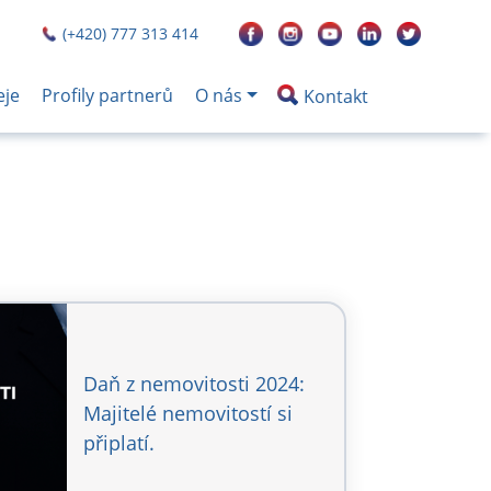
(+420) 777 313 414
eje
Profily partnerů
O nás
Kontakt
Daň z nemovitosti 2024:
Majitelé nemovitostí si
připlatí.