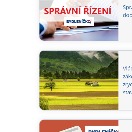
Spr
dod
Vlá
zák
zry
sta