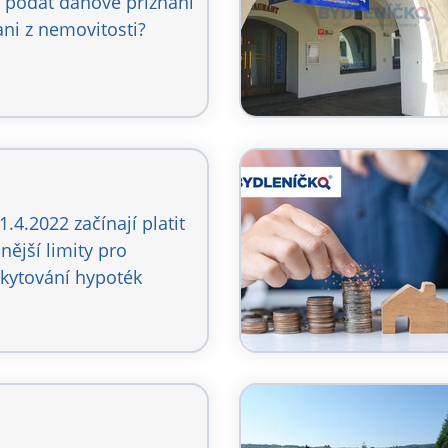
 podat daňové přiznání
ani z nemovitosti?
1.4.2022 začínají platit
snější limity pro
kytování hypoték