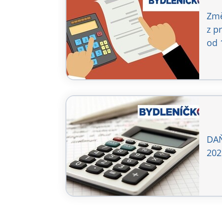
Změ
z p
od 
DAŇ
202