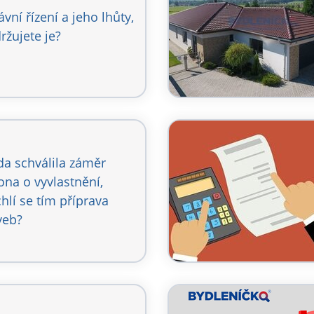
ávní řízení a jeho lhůty,
ržujete je?
da schválila záměr
ona o vyvlastnění,
chlí se tím příprava
veb?