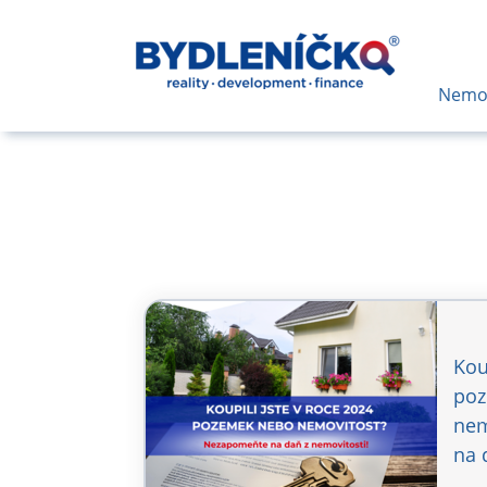
Nemov
Kou
poz
nem
na 