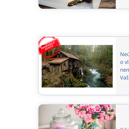
Neú
o v
nem
Vaš