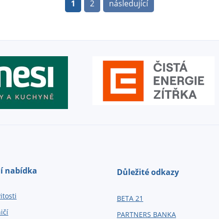
1
2
následující
í nabídka
Důležité odkazy
tosti
BETA 21
ičí
PARTNERS BANKA