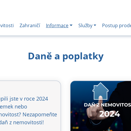
itosti
Zahraničí
Informace
Služby
Postup prod
Daně a poplatky
pili jste v roce 2024
emek nebo
ovitost? Nezapomeňte
daň z nemovitosti!