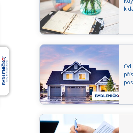
Kdy
k d
Od 
pří
pos