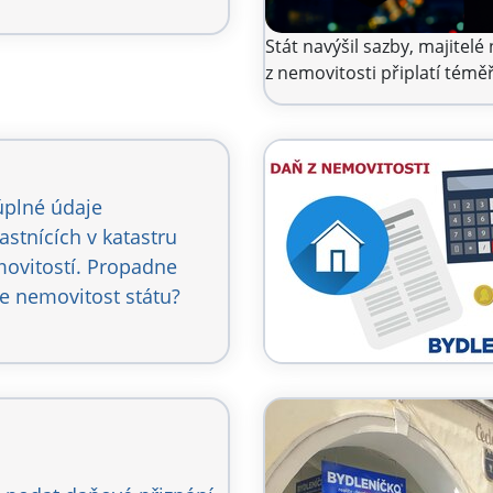
Stát navýšil sazby, majitelé
z nemovitosti připlatí témě
plné údaje
lastnících v katastru
ovitostí. Propadne
e nemovitost státu?