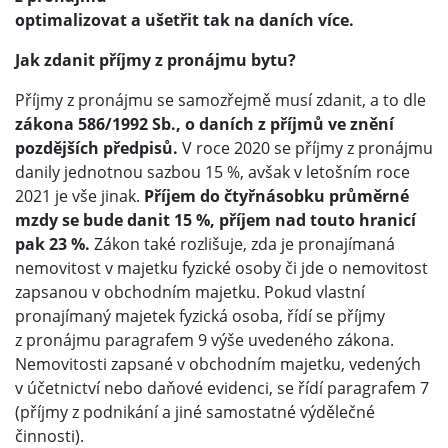
optimalizovat a ušetřit tak na daních více.
Jak zdanit příjmy z pronájmu bytu?
Příjmy z pronájmu se samozřejmě musí zdanit, a to dle
zákona 586/1992 Sb., o daních z příjmů ve znění
pozdějších předpisů.
V roce 2020 se příjmy z pronájmu
danily jednotnou sazbou 15 %, avšak v letošním roce
2021 je vše jinak.
Příjem do čtyřnásobku průměrné
mzdy se bude danit 15 %, příjem nad touto hranicí
pak 23 %.
Zákon také rozlišuje, zda je pronajímaná
nemovitost v majetku fyzické osoby či jde o nemovitost
zapsanou v obchodním majetku. Pokud vlastní
pronajímaný majetek fyzická osoba, řídí se příjmy
z pronájmu paragrafem 9 výše uvedeného zákona.
Nemovitosti zapsané v obchodním majetku, vedených
v účetnictví nebo daňové evidenci, se řídí paragrafem 7
(příjmy z podnikání a jiné samostatné výdělečné
činnosti).