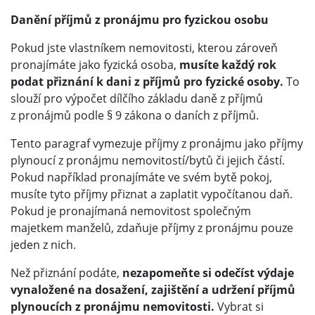
Danění příjmů z pronájmu pro fyzickou osobu
Pokud jste vlastníkem nemovitosti, kterou zároveň
pronajímáte jako fyzická osoba,
musíte každý rok
podat přiznání k dani z příjmů pro fyzické osoby.
To
slouží pro výpočet dílčího základu daně z příjmů
z pronájmů podle § 9 zákona o daních z příjmů.
Tento paragraf vymezuje příjmy z pronájmu jako příjmy
plynoucí z pronájmu nemovitostí/bytů či jejich částí.
Pokud například pronajímáte ve svém bytě pokoj,
musíte tyto příjmy přiznat a zaplatit vypočítanou daň.
Pokud je pronajímaná nemovitost společným
majetkem manželů, zdaňuje příjmy z pronájmu pouze
jeden z nich.
Než přiznání podáte,
nezapomeňte si odečíst výdaje
vynaložené na dosažení, zajištění a udržení příjmů
plynoucích z pronájmu nemovitosti.
Vybrat si