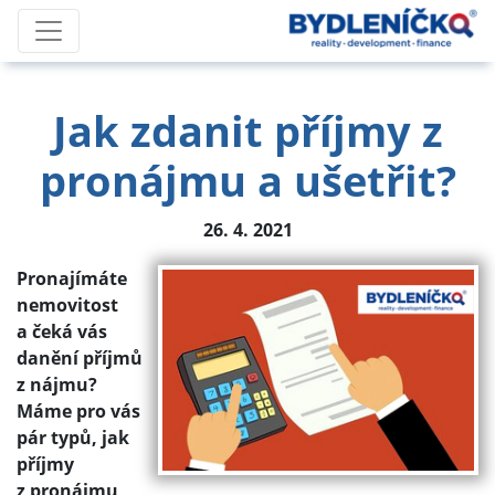
Jak zdanit příjmy z
pronájmu a ušetřit?
26. 4. 2021
Pronajímáte
nemovitost
a čeká vás
danění příjmů
z nájmu?
Máme pro vás
pár typů, jak
příjmy
z pronájmu