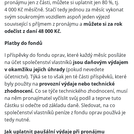
pronájmu jen z části, můžete si uplatnit jen 80 %, tj.
4 000 Kč měsíčně. Stačí tedy jednou za měsíc vykonat
svým soukromým vozidlem aspoň jeden výjezd
související s příjmem z pronájmu a
můžete si za rok
odečíst z daní 48 000 Kč.
Platby do fondů
I příspěvky do fondu oprav, které každý měsíc posíláte
na účet společenství vlastníků
jsou daňovým výdajem
v okamžiku jejich úhrady
(pokud nevedete
účetnictví). Týká se to však jen té části příspěvků, které
byly použity na
provozní výdaje nebo technické
zhodnocení.
Co se týče technického zhodnocení, musí
na něm pronajímatel vyčíslit svůj podíl a teprve tuto
částku si odečte od základu daně. Sledovat, na co
společenství vlastníků peníze z fondu oprav používá je
tedy nutné.
Jak uplatnit paušální výdaje při pronájmu