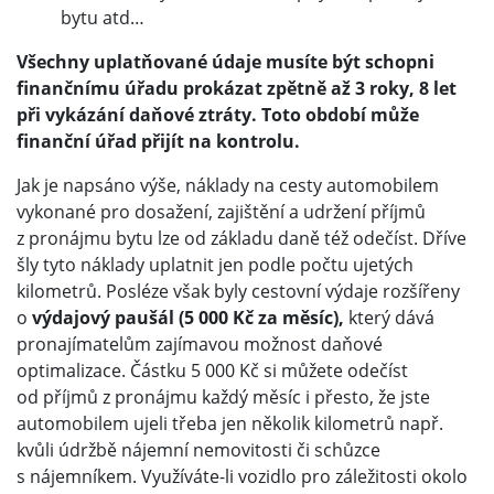
bytu atd…
Všechny uplatňované údaje musíte být schopni
finančnímu úřadu prokázat zpětně až 3 roky, 8 let
při vykázání daňové ztráty. Toto období může
finanční úřad přijít na kontrolu.
Jak je napsáno výše, náklady na cesty automobilem
vykonané pro dosažení, zajištění a udržení příjmů
z pronájmu bytu lze od základu daně též odečíst. Dříve
šly tyto náklady uplatnit jen podle počtu ujetých
kilometrů. Posléze však byly cestovní výdaje rozšířeny
o
výdajový paušál (5 000 Kč za měsíc),
který dává
pronajímatelům zajímavou možnost daňové
optimalizace. Částku 5 000 Kč si můžete odečíst
od příjmů z pronájmu každý měsíc i přesto, že jste
automobilem ujeli třeba jen několik kilometrů např.
kvůli údržbě nájemní nemovitosti či schůzce
s nájemníkem. Využíváte-li vozidlo pro záležitosti okolo