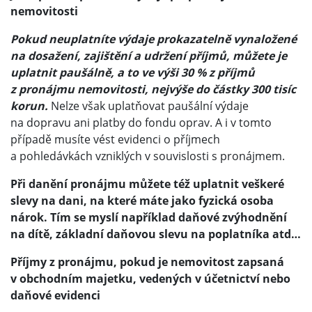
nemovitosti
Pokud neuplatníte výdaje prokazatelně vynaložené
na dosažení, zajištění a udržení příjmů, můžete je
uplatnit paušálně, a to ve výši 30 % z příjmů
z pronájmu nemovitosti, nejvýše do částky 300 tisíc
korun.
Nelze však uplatňovat paušální výdaje
na dopravu ani platby do fondu oprav. A i v tomto
případě musíte vést evidenci o příjmech
a pohledávkách vzniklých v souvislosti s pronájmem.
Při danění pronájmu můžete též uplatnit veškeré
slevy na dani, na které máte jako fyzická osoba
nárok. Tím se myslí například daňové zvýhodnění
na dítě, základní daňovou slevu na poplatníka atd…
Příjmy z pronájmu, pokud je nemovitost zapsaná
v obchodním majetku, vedených v účetnictví nebo
daňové evidenci