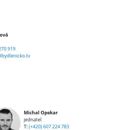
ová
270 919
bydlenicko.tv
Michal Opekar
jednatel
(+420) 607 224 783