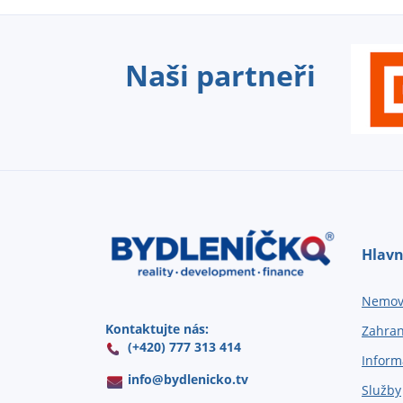
Naši partneři
Hlavn
Nemovi
Kontaktujte nás:
Zahran
(+420) 777 313 414
Inform
info@
bydlenicko.tv
Služby