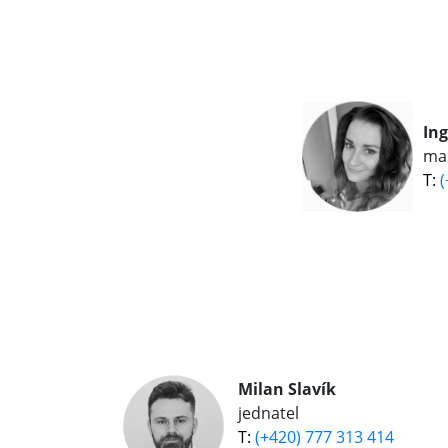
In
ma
(
Milan Slavík
jednatel
(+420) 777 313 414