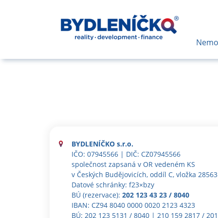
Nemov
BYDLENÍČKO s.r.o.
IČO: 07945566 | DIČ: CZ07945566
společnost zapsaná v OR vedeném KS
v Českých Budějovicích, oddíl C, vložka 28563
Datové schránky: f23×bzy
BÚ (rezervace):
202 123 43 23 / 8040
IBAN: CZ94 8040 000­0 0020 2123 4­323
BÚ: 202 123 5131 / 8040 | 210 159 2817 / 20