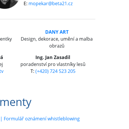
mopekar@beta21.cz
DANY ART
mentky
Design, dekorace, umění a malba
obrazů
vá
Ing. Jan Zasadil
ej
poradenství pro vlastníky lesů
tv
(+420) 724 523 205
umenty
| Formulář oznámení whistleblowing