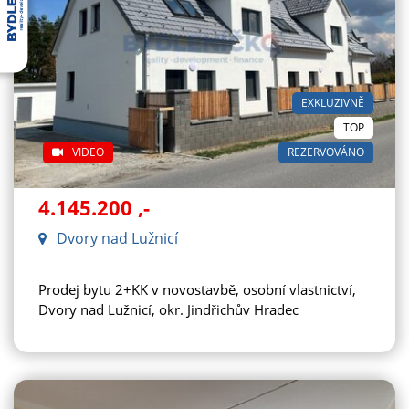
EXKLUZIVNĚ
TOP
VIDEO
REZERVOVÁNO
4.145.200
,-
Dvory nad Lužnicí
Prodej bytu 2+KK v novostavbě, osobní vlastnictví,
Dvory nad Lužnicí, okr. Jindřichův Hradec