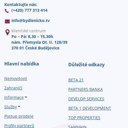
Kontaktujte nás:
(+420) 777 313 414
info@
bydlenicko.tv
klientské centrum
Po – Pá: 8,30 – 15,30h
nám. Přemysla Ot. II. 128/39
370 01 České Budějovice
Hlavní nabídka
Důležité odkazy
Nemovitosti
BETA 21
Zahraničí
PARTNERS BANKA
Informace
DEVELOP SERVICES
Služby
BETA 1 DEVELOPMENT
Postup prodeje
TOP PROPERTIES
Profily partnerů
SAMHAIN