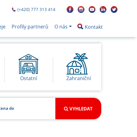
(+420) 777 313 414
eje
Profily partnerů
O nás
Kontakt
Ostatní
Zahraniční
VYHLEDAT