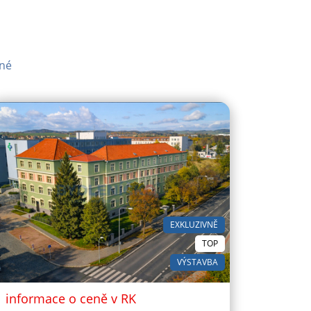
né
EXKLUZIVNĚ
TOP
VÝSTAVBA
informace o ceně v RK