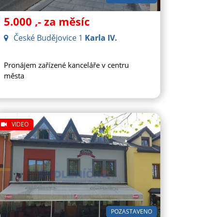
5.000
,- za měsíc
České Budějovice 1
Karla IV.
Pronájem zařízené kanceláře v centru
města
VIDEO
POZASTAVENO