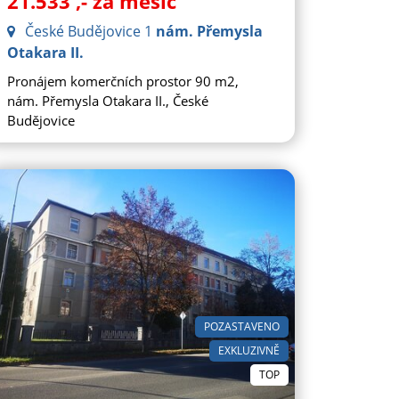
21.533
,- za měsíc
České Budějovice 1
nám. Přemysla
Otakara II.
Pronájem komerčních prostor 90 m2,
nám. Přemysla Otakara II., České
Budějovice
POZASTAVENO
EXKLUZIVNĚ
TOP