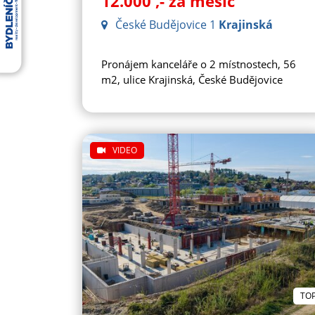
12.000
,- za měsíc
České Budějovice 1
Krajinská
Pronájem kanceláře o 2 místnostech, 56
m2, ulice Krajinská, České Budějovice
VIDEO
TO