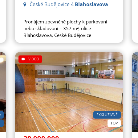
České Budějovice 4
Blahoslavova
Pronájem zpevněné plochy k parkování
nebo skladování – 357 m², ulice
Blahoslavova, České Budějovice
VIDEO
O
EXKLUZIVNĚ
Ě
TOP