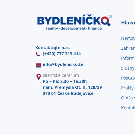
Hlavn
Nemovi
Kontaktujte nás:
Zahran
(+420) 777 313 414
Inform
info@
bydlenicko.tv
Služby
klientské centrum
Postup
Po – Pá: 8,30 – 15,30h
nám. Přemysla Ot. II. 128/39
Profily
370 01 České Budějovice
O nás
Kontak