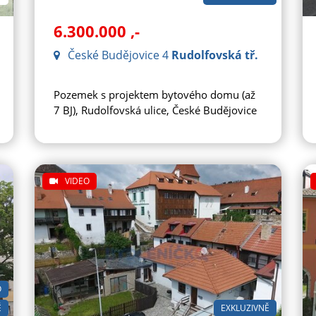
6.300.000
,-
České Budějovice 4
Rudolfovská tř.
Pozemek s projektem bytového domu (až
7 BJ), Rudolfovská ulice, České Budějovice
VIDEO
O
Ě
EXKLUZIVNĚ