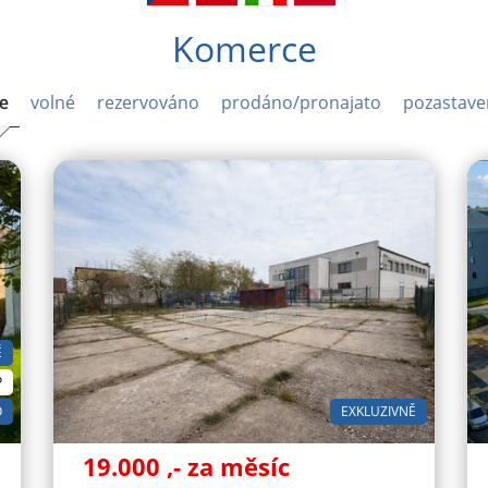
Komerce
e
volné
rezervováno
prodáno/pronajato
pozastave
Ě
P
O
EXKLUZIVNĚ
19.000
,- za měsíc