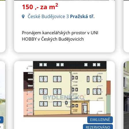
2
150
,- za m
České Budějovice 3
Pražská tř.
Pronájem kancelářských prostor v UNI
HOBBY v Českých Budějovicích
O
EXKLUZIVNĚ
P
REZERVOVÁNO