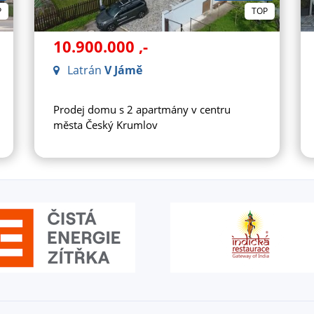
P
TOP
10.900.000
,-
Latrán
V Jámě
Prodej domu s 2 apartmány v centru
města Český Krumlov