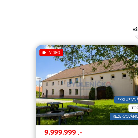
vš
VIDEO
EXKLUZIVN
TO
REZERVOVÁN
9.999.999
,-