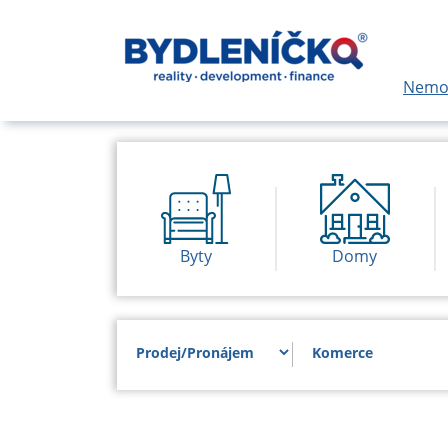
Nemov
Byty
Domy