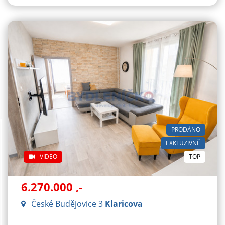
PRODÁNO
EXKLUZIVNĚ
VIDEO
TOP
6.270.000
,-
České Budějovice 3
Klaricova