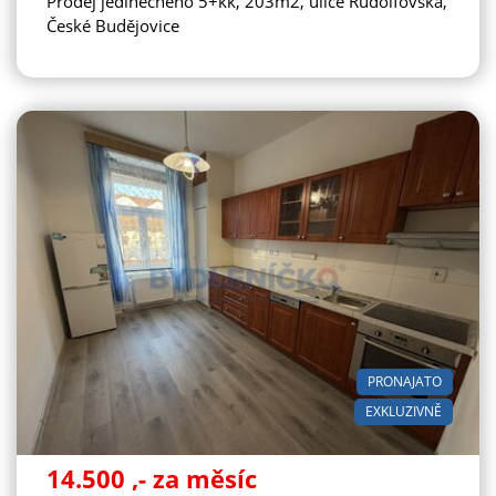
Prodej jedinečného 5+kk, 203m2, ulice Rudolfovská,
České Budějovice
PRONAJATO
EXKLUZIVNĚ
14.500
,- za měsíc