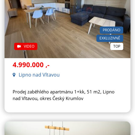
PRODÁNO
EXKLUZIVNĚ
VIDEO
TOP
4.990.000
,-
Lipno nad Vltavou
Prodej zaběhlého apartmánu 1+kk, 51 m2, Lipno
nad Vltavou, okres Český Krumlov