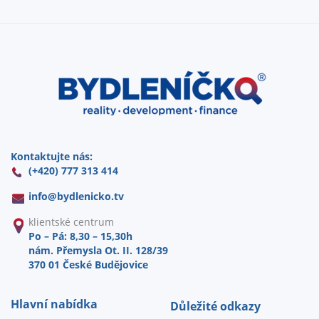
Kontaktujte nás:
(+420) 777 313 414
info@
bydlenicko.tv
klientské centrum
Po – Pá: 8,30 – 15,30h
nám. Přemysla Ot. II. 128/39
370 01 České Budějovice
Hlavní nabídka
Důležité odkazy