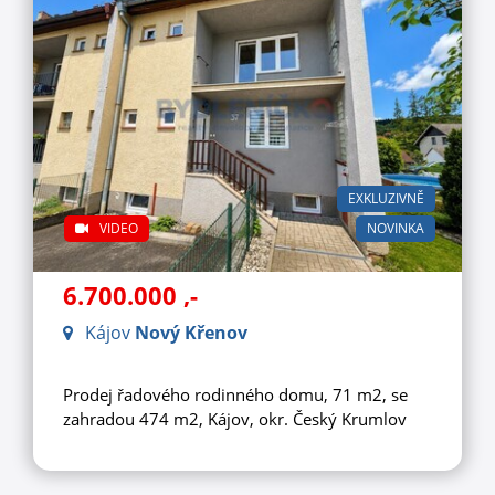
EXKLUZIVNĚ
VIDEO
NOVINKA
6.700.000
,-
Kájov
Nový Křenov
Prodej řadového rodinného domu, 71 m2, se
zahradou 474 m2, Kájov, okr. Český Krumlov