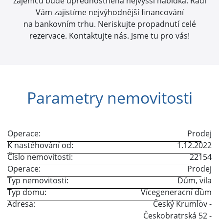
zájemců bude upřednostněna nejvyšší nabídka. Rádi
Vám zajistíme nejvýhodnější financování
na bankovním trhu. Neriskujte propadnutí celé
rezervace. Kontaktujte nás. Jsme tu pro vás!
Parametry nemovitosti
Operace:
Prodej
K nastěhování od:
1.12.2022
Číslo nemovitosti:
22154
Operace:
Prodej
Typ nemovitosti:
Dům, vila
Typ domu:
Vícegeneracní dům
Adresa:
Český Krumlov
-
Českobratrská 52
-