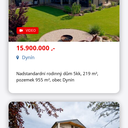
VIDEO
15.900.000
,-
Dynín
Nadstandardní rodinný dům 5kk, 219 m²,
pozemek 955 m², obec Dynín