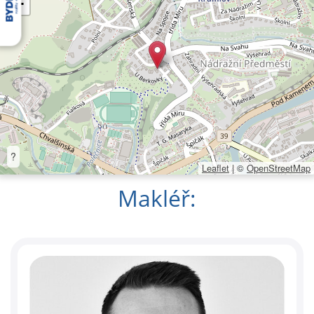
−
?
Leaflet
|
©
OpenStreetMap
Makléř: