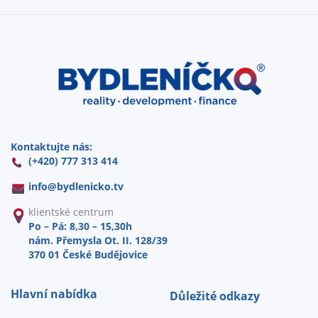
Kontaktujte nás:
(+420) 777 313 414
info@
bydlenicko.tv
klientské centrum
Po – Pá: 8,30 – 15,30h
nám. Přemysla Ot. II. 128/39
370 01 České Budějovice
Hlavní nabídka
Důležité odkazy