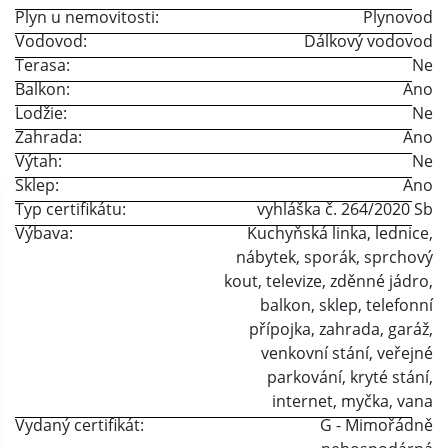
Plyn u nemovitosti:
Plynovod
Vodovod:
Dálkový vodovod
Terasa:
Ne
Balkon:
Ano
Lodžie:
Ne
Zahrada:
Ano
Výtah:
Ne
Sklep:
Ano
Typ certifikátu:
vyhláška č. 264/2020 Sb
Výbava:
Kuchyňská linka
,
lednice
,
nábytek
,
sporák
,
sprchový
kout
,
televize
,
zděnné jádro
,
balkon
,
sklep
,
telefonní
přípojka
,
zahrada
,
garáž
,
venkovní stání
,
veřejné
parkování
,
kryté stání
,
internet
,
myčka
,
vana
Vydaný certifikát:
G - Mimořádně