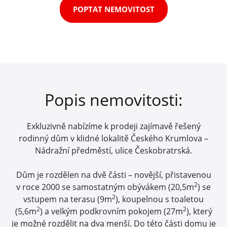
POPTAT NEMOVITOST
Popis nemovitosti:
Exkluzivně nabízíme k prodeji zajímavě řešený
rodinný dům v klidné lokalitě Českého Krumlova –
Nádražní předměstí, ulice Českobratrská.
Dům je rozdělen na dvě části – novější, přistavenou
2
v roce 2000 se samostatným obývákem (20,5m
) se
2
vstupem na terasu (9m
), koupelnou s toaletou
2
2
(5,6m
) a velkým podkrovním pokojem (27m
), který
je možné rozdělit na dva menší. Do této části domu je