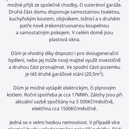
možné přijít ze společné chodby, či suterénní garáže.
Druhá část domu disponuje samostatnou toaletou,
kuchyňským koutem, obývákem, ložnicí a v druhém
patře nově zrekonstruovanou koupelnou
a samostatným pokojem. V celém domě jsou
plastová okna.
Dům je vhodný díky dispozici i pro dvougenerační
bydlení, nebo jej může nový majitel využít investičně
a druhou část pronajímat. Ve spodní části pozemku
2
je též druhé garážové stání (20,5m
).
Dům je možné vytápět elektrickým, či plynovým
kotlem. Roční spotřeba je cca 17MWh. Zálohy jsou při
aktuální sazbě spočítány na 5 500Kč/měsíčně,
elektřina cca 1500Kč/měsíčně.
Jedná se o velmi hezkou nemovitost. V případě více