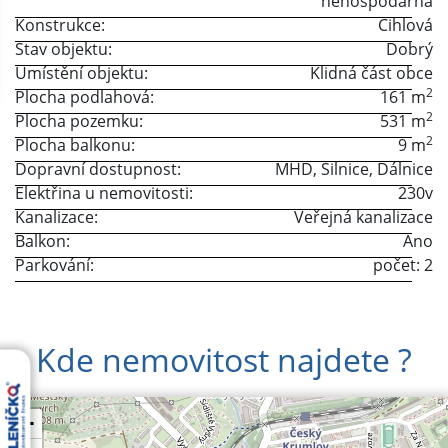
nehospodárná
Konstrukce:
Cihlová
Stav objektu:
Dobrý
Umístění objektu:
Klidná část obce
2
Plocha podlahová:
161 m
2
Plocha pozemku:
531 m
2
Plocha balkonu:
9 m
Dopravní dostupnost:
MHD
,
Silnice
,
Dálnice
Elektřina u nemovitosti:
230v
Kanalizace:
Veřejná kanalizace
Balkon:
Ano
Parkování:
počet: 2
Kde nemovitost najdete ?
+