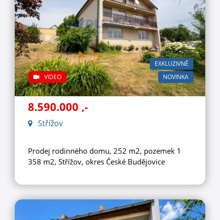
EXKLUZIVNĚ
VIDEO
NOVINKA
8.590.000
,-
Střížov
Prodej rodinného domu, 252 m2, pozemek 1
358 m2, Střížov, okres České Budějovice