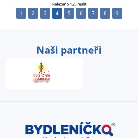
Nalezeno 125 realit
1
2
3
4
5
6
7
8
9
Naši partneři