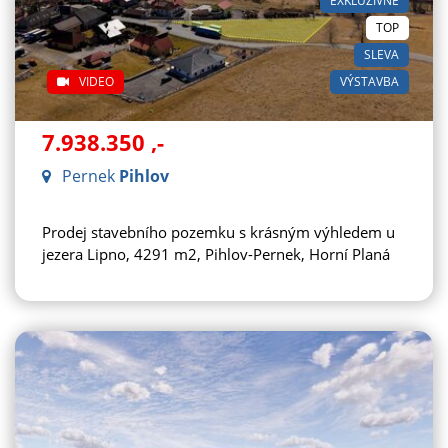
EXKLUZIVNĚ
TOP
SLEVA
VIDEO
VÝSTAVBA
7.938.350
,-
Pernek
Pihlov
Prodej stavebního pozemku s krásným výhledem u
jezera Lipno, 4291 m2, Pihlov-Pernek, Horní Planá