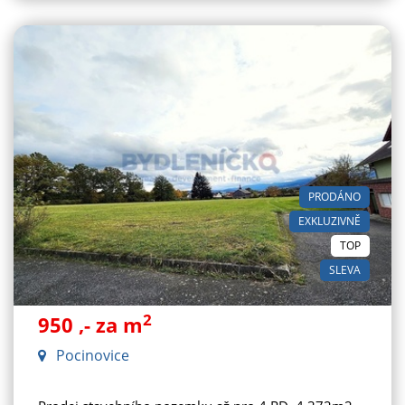
PRODÁNO
EXKLUZIVNĚ
TOP
SLEVA
2
950
,- za m
Pocinovice