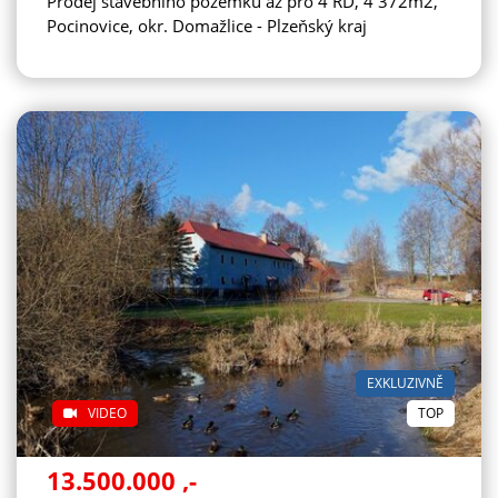
Prodej stavebního pozemku až pro 4 RD, 4 372m2,
Pocinovice, okr. Domažlice - Plzeňský kraj
EXKLUZIVNĚ
VIDEO
TOP
13.500.000
,-