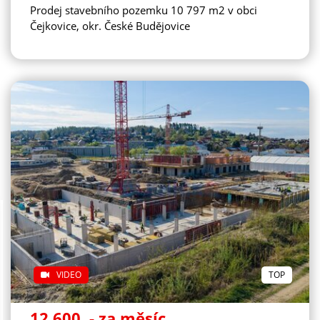
Prodej stavebního pozemku 10 797 m2 v obci
Čejkovice, okr. České Budějovice
VIDEO
TOP
12.600
,- za měsíc