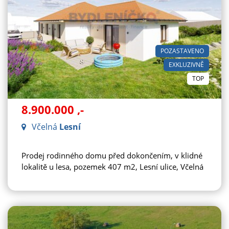
POZASTAVENO
EXKLUZIVNĚ
TOP
8.900.000
,-
Včelná
Lesní
Prodej rodinného domu před dokončením, v klidné
lokalitě u lesa, pozemek 407 m2, Lesní ulice, Včelná