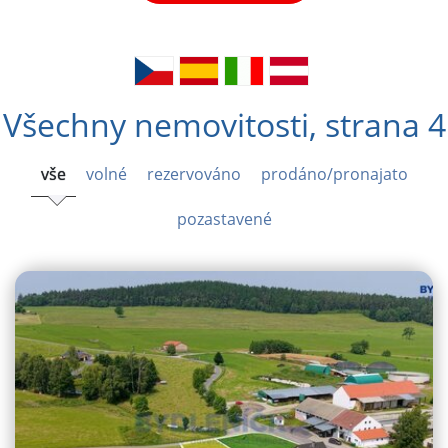
Všechny nemovitosti, strana 4
vše
volné
rezervováno
prodáno/pronajato
Zvolte si typ nemovitosti
pozastavené
VYHLEDAT