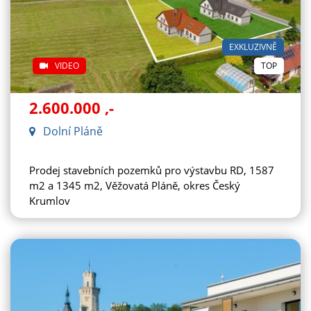
EXKLUZIVNĚ
VIDEO
TOP
2.600.000
,-
Dolní Pláně
Prodej stavebních pozemků pro výstavbu RD, 1587
m2 a 1345 m2, Věžovatá Pláně, okres Český
Krumlov