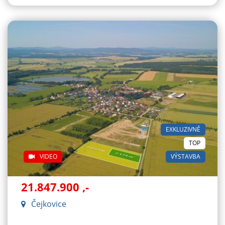
EXKLUZIVNĚ
TOP
VIDEO
VÝSTAVBA
21.847.900
,-
Čejkovice