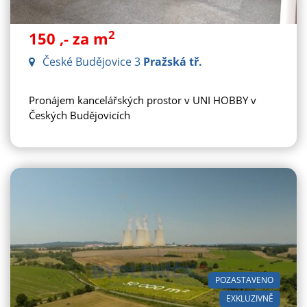
2
150
,- za m
České Budějovice 3
Pražská tř.
Pronájem kancelářských prostor v UNI HOBBY v
Českých Budějovicích
POZASTAVENO
EXKLUZIVNĚ