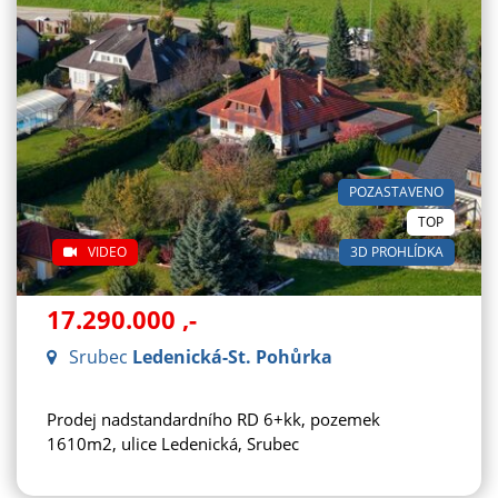
POZASTAVENO
TOP
VIDEO
3D PROHLÍDKA
17.290.000
,-
Srubec
Ledenická-St. Pohůrka
Prodej nadstandardního RD 6+kk, pozemek
1610m2, ulice Ledenická, Srubec