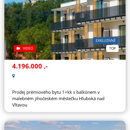
EXKLUZIVNĚ
VIDEO
TOP
4.196.000
,-
Prodej prémiového bytu 1+kk s balkónem v
malebném jihočeském městečku Hluboká nad
Vltavou