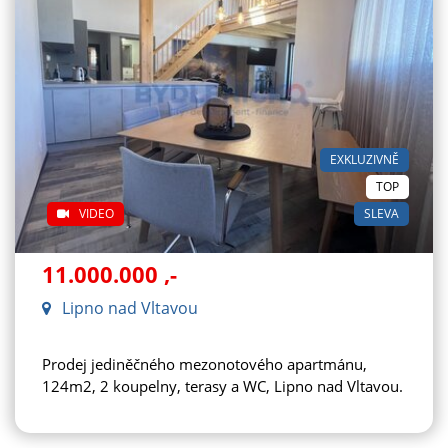
EXKLUZIVNĚ
TOP
VIDEO
SLEVA
11.000.000
,-
Lipno nad Vltavou
Prodej jediněčného mezonotového apartmánu,
124m2, 2 koupelny, terasy a WC, Lipno nad Vltavou.