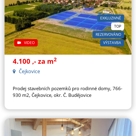
EXKLUZIVNĚ
TOP
REZERVOVÁNO
VIDEO
VÝSTAVBA
2
4.100
,- za m
Čejkovice
Prodej stavebních pozemků pro rodinné domy, 766-
930 m2, Čejkovice, okr. Č. Budějovice