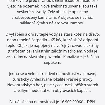
i parkoviště před branou s elektrickou brankou pro
vjezd na pozemek. Nově zrekonstruované jsou také
veškeré rozvody. Celý objekt je oplocený
a zabezpečený kamerami. V objektu se nachází
nákladní výtah s nájezdovou rampou.
O vytápění a ohřev teplé vody se stará kotel na dřevo,
nebo tepelné čerpadlo – 65 kW, které sbírá odpadní
teplo. Objekt je napojený na veřejný rozvod elektřiny
(trafostanice) s vlastním záložním zdrojem. Voda je
ze studny na vlastním pozemku. Kanalizace je řešena
septikem.
Jedná se o velmi atraktivní nemovitost v zajímavé,
turisticky vyhledávané lokalitě krásné přírody
Novohradských hor, plné cyklostezek, pěších stezek
a velkým nedostatkem ubytovacích kapacit.
Aktuální cena nemovitosti je 16 900 000Kč + DPH.