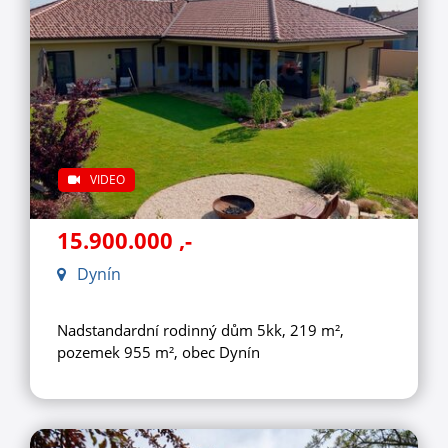
VIDEO
15.900.000
,-
Dynín
Nadstandardní rodinný dům 5kk, 219 m²,
pozemek 955 m², obec Dynín