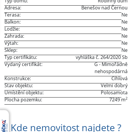
Typ domu:
Rodinný dům
Adresa:
Benešov nad Černou
Terasa:
Ne
Balkon:
Ne
Lodžie:
Ne
Zahrada:
Ne
Výtah:
Ne
Sklep:
Ne
Typ certifikátu:
vyhláška č. 264/2020 Sb
Vydaný certifikát:
G - Mimořádně
nehospodárná
Konstrukce:
Cihlová
Stav objektu:
Velmi dobrý
Umístění objektu:
Polosamota
2
Plocha pozemku:
7249 m
Kde nemovitost najdete ?