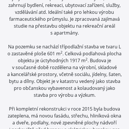
zahrnují bydlení, rekreaci, ubytovací zařízení, služby,
vzdělávání atd. Ideální také pro lehkou výrobu
farmaceutického průmyslu. Je zpracovaná zajímavá
studie na přestavbu objektu na rekreační areál
s apartmány.
Na pozemku se nachází třípodlažní stavba ve tvaru L
2
o zastavěné ploše 601 m
. Celková podlahová plocha
2
objektu je úctyhodných 1917 m
. Budova je
v současné době rozdělena na výrobní, skladové
a kancelářské prostory, včetně sociálu, jídelny, šaten,
bytu a dílny. Objekt je v katastru vedený jako stavba
pro občanskou vybavenost a kolaudovaný jako
stavba pro výrobu a výzkum.
Při kompletní rekonstrukci v roce 2015 byla budova
zateplena, má novou fasádu, střechu, hliníková okna
a dveře, podlahy, nové zpevněné plochy nádvoří