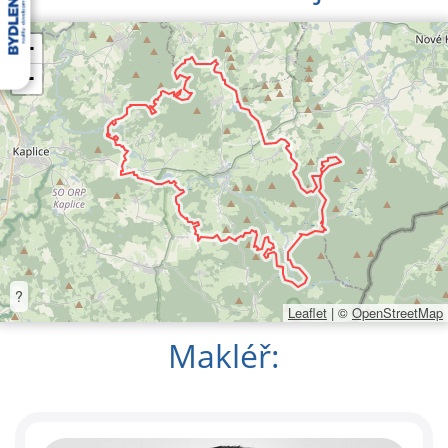
+
−
?
Leaflet
|
©
OpenStreetMap
Makléř: