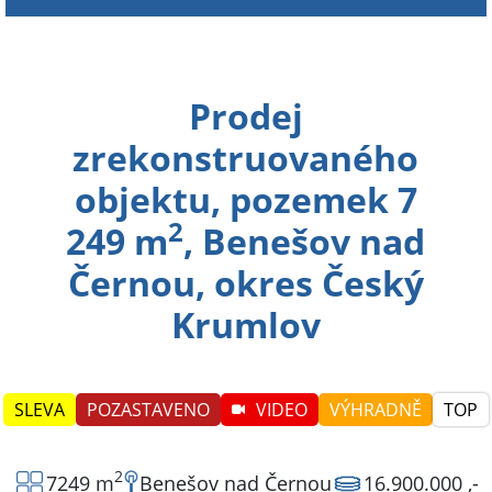
Prodej
zrekonstruovaného
objektu, pozemek 7
2
249 m
, Benešov nad
Černou, okres Český
Krumlov
2
7249 m
Benešov nad Černou
16.900.000 ,-