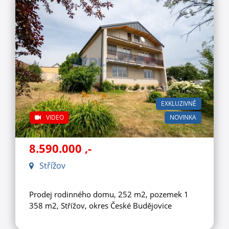
EXKLUZIVNĚ
VIDEO
NOVINKA
8.590.000
,-
Střížov
Prodej rodinného domu, 252 m2, pozemek 1
358 m2, Střížov, okres České Budějovice