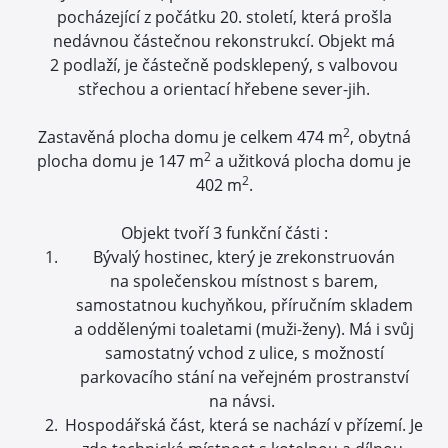
pocházející z počátku 20. století, která prošla
nedávnou částečnou rekonstrukcí. Objekt má
2 podlaží, je částečně podsklepený, s valbovou
střechou a orientací hřebene sever-jih.
2
Zastavěná plocha domu je celkem 474 m
, obytná
2
plocha domu je 147 m
a užitková plocha domu je
2
402 m
.
Objekt tvoří 3 funkční části :
Bývalý hostinec, který je zrekonstruován
na společenskou místnost s barem,
samostatnou kuchyňkou, příručním skladem
a oddělenými toaletami (muži-ženy). Má i svůj
samostatný vchod z ulice, s možností
parkovacího stání na veřejném prostranství
na návsi.
Hospodářská část, která se nachází v přízemí. Je