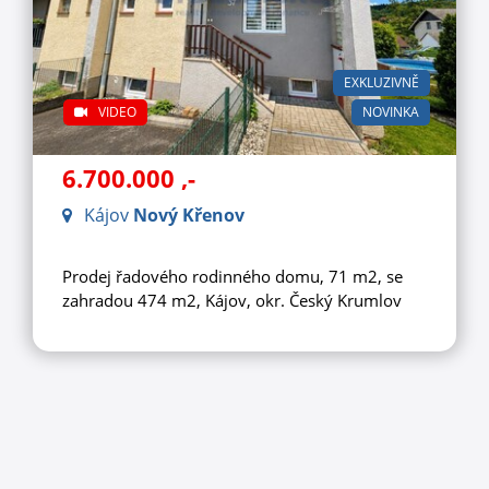
EXKLUZIVNĚ
VIDEO
NOVINKA
6.700.000
,-
Kájov
Nový Křenov
Prodej řadového rodinného domu, 71 m2, se
zahradou 474 m2, Kájov, okr. Český Krumlov