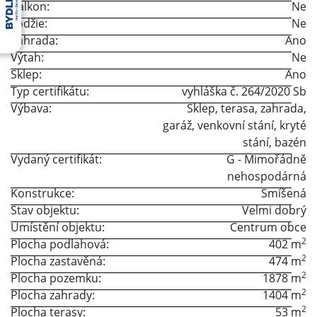
Balkon:
Ne
Lodžie:
Ne
Zahrada:
Ano
Výtah:
Ne
Sklep:
Ano
Typ certifikátu:
vyhláška č. 264/2020 Sb
Výbava:
Sklep
,
terasa
,
zahrada
,
garáž
,
venkovní stání
,
kryté
stání
,
bazén
Vydaný certifikát:
G - Mimořádně
nehospodárná
Konstrukce:
Smíšená
Stav objektu:
Velmi dobrý
Umístění objektu:
Centrum obce
2
Plocha podlahová:
402 m
2
Plocha zastavěná:
474 m
2
Plocha pozemku:
1878 m
2
Plocha zahrady:
1404 m
2
Plocha terasy:
53 m