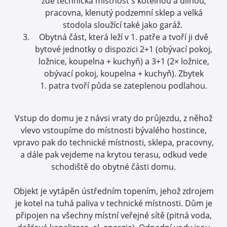
zde technická místnost s kotelnou a dílnou,
pracovna, klenutý podzemní sklep a velká
stodola sloužící také jako garáž.
Obytná část, která leží v 1. patře a tvoří ji dvě
bytové jednotky o dispozici 2+1 (obývací pokoj,
ložnice, koupelna + kuchyň) a 3+1 (2× ložnice,
obývací pokoj, koupelna + kuchyň). Zbytek
1. patra tvoří půda se zateplenou podlahou.
Vstup do domu je z návsi vraty do průjezdu, z něhož
vlevo vstoupíme do místnosti bývalého hostince,
vpravo pak do technické místnosti, sklepa, pracovny,
a dále pak vejdeme na krytou terasu, odkud vede
schodiště do obytné části domu.
Objekt je vytápěn ústředním topením, jehož zdrojem
je kotel na tuhá paliva v technické místnosti. Dům je
připojen na všechny místní veřejné sítě (pitná voda,