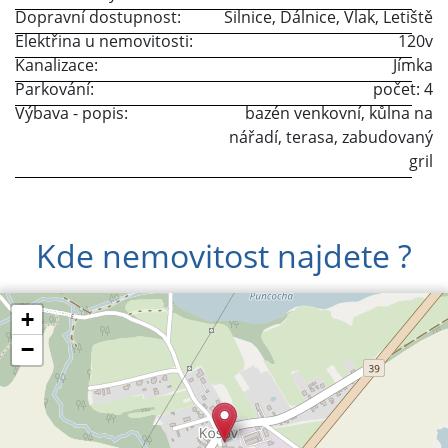
Dopravní dostupnost:
Silnice
,
Dálnice
,
Vlak
,
Letiště
Elektřina u nemovitosti:
120v
Kanalizace:
Jímka
Parkování:
počet: 4
Výbava - popis:
bazén venkovní, kůlna na
nářadí, terasa, zabudovaný
gril
Kde nemovitost najdete ?
+
−