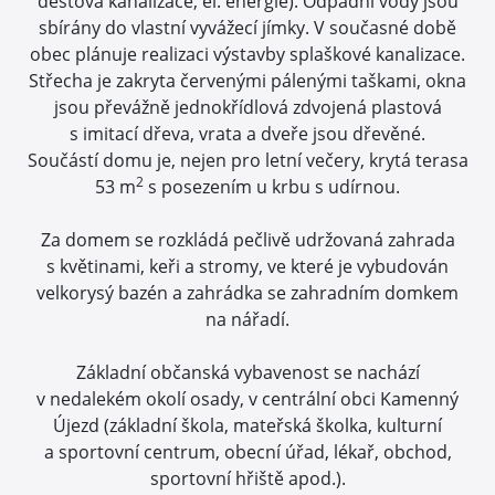
dešťová kanalizace, el. energie). Odpadní vody jsou
sbírány do vlastní vyvážecí jímky. V současné době
obec plánuje realizaci výstavby splaškové kanalizace.
Střecha je zakryta červenými pálenými taškami, okna
jsou převážně jednokřídlová zdvojená plastová
s imitací dřeva, vrata a dveře jsou dřevěné.
Součástí domu je, nejen pro letní večery, krytá terasa
2
53 m
s posezením u krbu s udírnou.
Za domem se rozkládá pečlivě udržovaná zahrada
s květinami, keři a stromy, ve které je vybudován
velkorysý bazén a zahrádka se zahradním domkem
na nářadí.
Základní občanská vybavenost se nachází
v nedalekém okolí osady, v centrální obci Kamenný
Újezd (základní škola, mateřská školka, kulturní
a sportovní centrum, obecní úřad, lékař, obchod,
sportovní hřiště apod.).