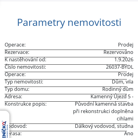
Parametry nemovitosti
Operace:
Prodej
Rezervace:
Rezervováno
K nastěhování od:
1.9.2026
Číslo nemovitosti:
26037-BYDL
Operace:
Prodej
Typ nemovitosti:
Dům, vila
Typ domu:
Rodinný dům
Adresa:
Kamenný Újezd 5
-
Konstrukce popis:
Původní kamenná stavba
při rekonstrukci doplněna
cihlami
Vodovod:
Dálkový vodovod
,
studna
Terasa:
Ano