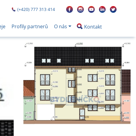
(+420) 777 313 414
eje
Profily partnerů
O nás
Kontakt