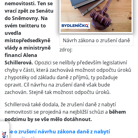
nemovitosti. Ten se
vrací zpět ze Senátu
do Sněmovny. Na
svém twitteru to
uvedla
místopředsedkyně
Návrh zákona o zrušení daně
vlády a ministryně
zdroj:
financí Alena
Schillerová.
Opozici se nelíbily především legislativní
chyby v části, která zachovává možnost odpočtu úroků
z hypotéky od základu daně z příjmů, ty požaduje
opravit. Cíl návrhu na zrušení daně však bude
zachován. Stejně tak možnost odpočtu úroků.
Schillerová také dodala, že zrušení daně z nabytí
nemovitosti se projedná na nejbližší schůzi a
během
podzimu by se vše mělo dotáhnout.
Vše o zrušení návrhu zákona daně z nabytí