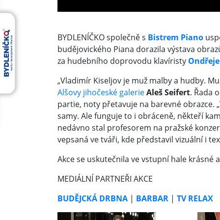
BYDLENÍČKO společně s
Bistrem Piano
uspo
budějovického Piana dorazila výstava obra
za hudebního doprovodu klavíristy
Ondřeje
„Vladimír Kiseljov je muž malby a hudby. Mu
Alšovy jihočeské galerie
Aleš Seifert
. Řada o
partie, noty přetavuje na barevné obrazce.
samy. Ale funguje to i obráceně, někteří ka
nedávno stal profesorem na pražské konzervat
vepsaná ve tváři, kde představil vizuální i
Akce se uskutečnila ve vstupní hale krásné
MEDIÁLNÍ PARTNEŘI AKCE
BUDĚJCKÁ DRBNA
|
BARBAR
|
TV RELAX