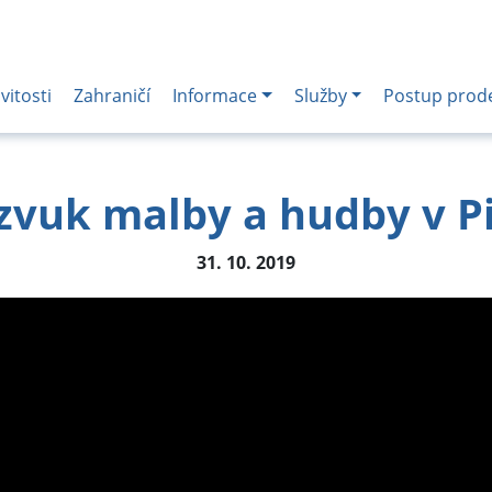
itosti
Zahraničí
Informace
Služby
Postup prod
zvuk malby a hudby v P
31. 10. 2019