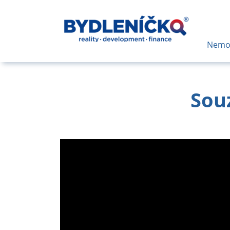
Nemov
Sou