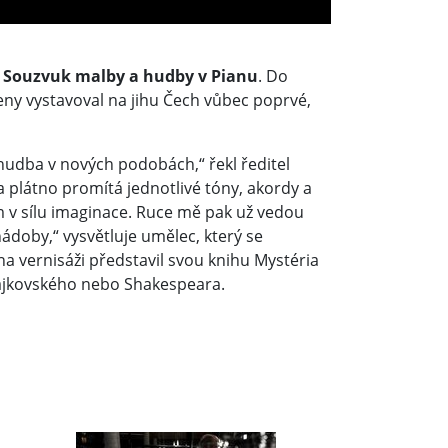
m
Souzvuk malby a hudby v Pianu
. Do
eny vystavoval na jihu Čech vůbec poprvé,
 hudba v nových podobách,“ řekl ředitel
a plátno promítá jednotlivé tóny, akordy a
m v sílu imaginace. Ruce mě pak už vedou
ádoby,“ vysvětluje umělec, který se
na vernisáži představil svou knihu Mystéria
 Čajkovského nebo Shakespeara.