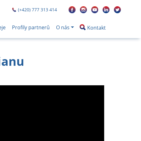
(+420) 777 313 414
eje
Profily partnerů
O nás
Kontakt
ianu