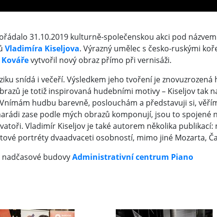
řádalo 31.10.2019 kulturně-společenskou akci pod názve
zů
Vladimíra Kiseljova
. Výrazný umělec s česko-ruskými koř
 Kováře
vytvořil nový obraz přímo při vernisáži.
ziku snídá i večeří. Výsledkem jeho tvoření je znovuzrozená
brazů je totiž inspirovaná hudebními motivy – Kiseljov tak n
 „Vnímám hudbu barevně, poslouchám a představuji si, věří
marádi zase podle mých obrazů komponují, jsou to spojené n
oři. Vladimír Kiseljov je také autorem několika publikací: 
 textové portréty dvaadvaceti osobností, mimo jiné Mozarta,
 a nadčasové budovy
Administrativní centrum Piano