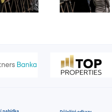
í nabídka
Důležité odkazy