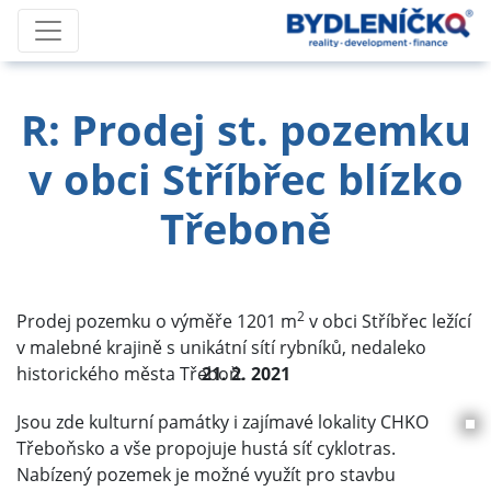
R: Prodej st. pozemku
v obci Stříbřec blízko
Třeboně
2
Prodej pozemku o výměře 1201 m
v obci Stříbřec ležící
v malebné krajině s unikátní sítí rybníků, nedaleko
historického města Třeboň.
21. 2. 2021
Jsou zde kulturní památky i zajímavé lokality CHKO
Třeboňsko a vše propojuje hustá síť cyklotras.
Nabízený pozemek je možné využít pro stavbu