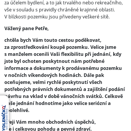
za účelem bydlení, a to jak trvalého nebo rekreačního,
vše v souladu s pravidly chráněné krajinné oblasti.
V blízkosti pozemku jsou přivedeny veškeré sítě.
Vážený pane Petře,
chtěla bych Vám touto cestou poděkovat,
za zprostředkování koupě pozemku. Velice jsme
s manželem ocenili Vaši flexibilitu při jednání, kdy
jste byl ochoten poskytnout nám potřebné
informace a dokumenty k prodávanému pozemku
v nočních víkendových hodinách. Dále pak
oceňujeme, velmi rychlé poskytnutí všech
potřebných právních dokumentů a zajištění podání
návrhu na vklad v době vánočních svátků. Celkově
Vaše jednání hodnotíme jako velice seriózní a
spolehlivé.
Přeji Vám mnoho obchodních úspěchů,
ale i celkovou pohodu a pevné zdraví.