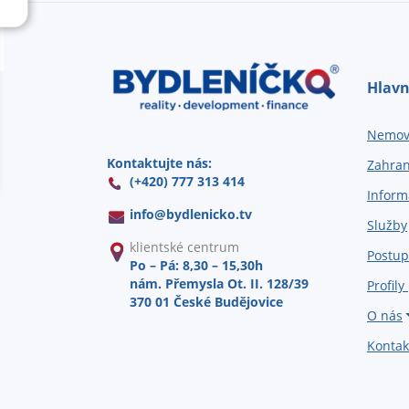
Hlavn
Nemovi
Kontaktujte nás:
Zahran
(+420) 777 313 414
Inform
info@
bydlenicko.tv
Služby
klientské centrum
Postup
Po – Pá: 8,30 – 15,30h
nám. Přemysla Ot. II. 128/39
Profily
370 01 České Budějovice
O nás
Kontak