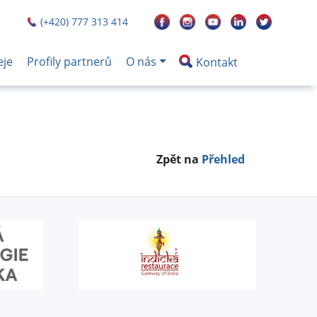
(+420) 777 313 414
eje
Profily partnerů
O nás
Kontakt
Zpět na
Přehled