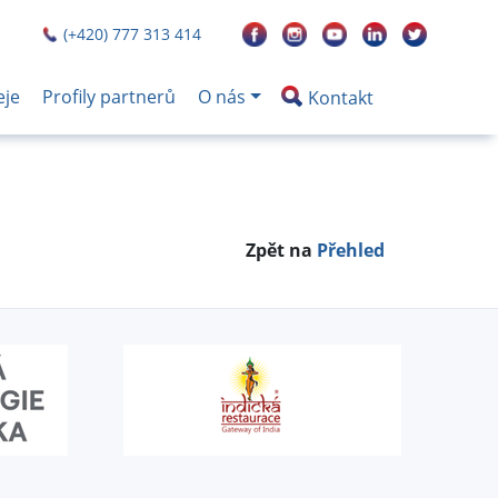
(+420) 777 313 414
eje
Profily partnerů
O nás
Kontakt
Zpět na
Přehled