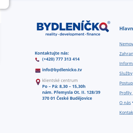
Hlavn
Nemovi
Kontaktujte nás:
Zahran
(+420) 777 313 414
Inform
info@
bydlenicko.tv
Služby
klientské centrum
Postup
Po – Pá: 8,30 – 15,30h
nám. Přemysla Ot. II. 128/39
Profily
370 01 České Budějovice
O nás
Kontak