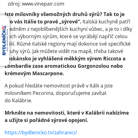
zdroj: www.vinepair.com
Jste milovníky všemožných druhů sýrů? Tak to je
pro vás Itálie to pravé „sýrové“.
Italská kuchyně patří
k jedněm z nejoblíbenějších kuchyní vůbec, a je to i díky
jejich výborným sýrům, které se vyrábějí napříč celou
Itálií. Různé italské regiony mají dokonce své specifické
druhy sýrů. Jak můžete vidět na mapě, třeba takové
Toskánsko je vyhlášené měkkým sýrem Riccota a
Lombardie zase aromatickou Gorgonzolou nebo
krémovým Mascarpone.
A pokud hledáte nemovitost právě v Itálii a jste
milovníkem Pecorina, doporučujeme zavítat
do Kalábrie.
Mrkněte na nemovitosti, které v Kalábrii nabízíme
a užijte si pořádné sýrové opojení.
https://bydlenicko.tv/zahranici/