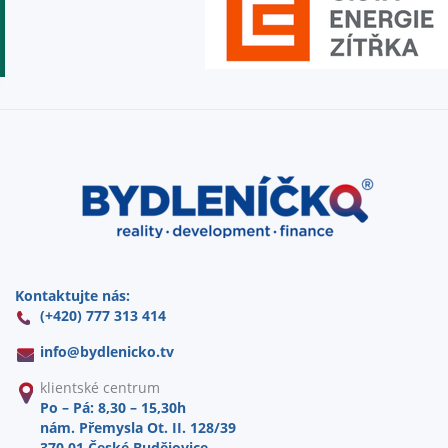
Kontaktujte nás:
(+420) 777 313 414
info@
bydlenicko.tv
klientské centrum
Po – Pá: 8,30 – 15,30h
nám. Přemysla Ot. II. 128/39
370 01 České Budějovice