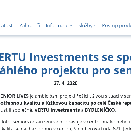
itosti
Zahraničí
Informace
Služby
Postup prod
RTU Investments se spo
áhlého projektu pro se
27. 4. 2020
SENIOR LIVES
je ambiciózní projekt řešící tíživou situaci v s
potřebnou kvalitu a lůžkovou kapacitu po celé České rep
ustili společně.
VERTU Investments
a
BYDLENÍČKO
.
ilotní seniorské zařízení se připravuje v centru malebného
okalita se nachází přímo v centru, Špindlerova třída 671. J