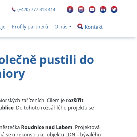
(+420) 777 313 414
eje
Profily partnerů
O nás
Kontakt
lečně pustili do
niory
eniorských zařízeních. Cílem je
rozšířit
ublice
. Do tohoto rozsáhlého projektu se
 městečka
Roudnice nad Labem
. Projektová
edná se o rekonstrukci objektu LDN – bývalého