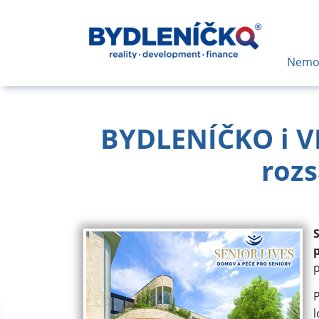
Nemov
BYDLENÍČKO i VE
rozs
p
P
l