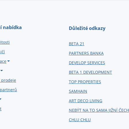
í nabídka
Důležité odkazy
tosti
BETA 21
ičí
PARTNERS BANKA
ace
DEVELOP SERVICES
BETA 1 DEVELOPMENT
 prodeje
TOP PROPERTIES
 partnerů
SAMHAIN
ART DECO LIVING
t
NEBÝT NA TO SAMA JIŽNÍ ČEC
CHLU CHLU