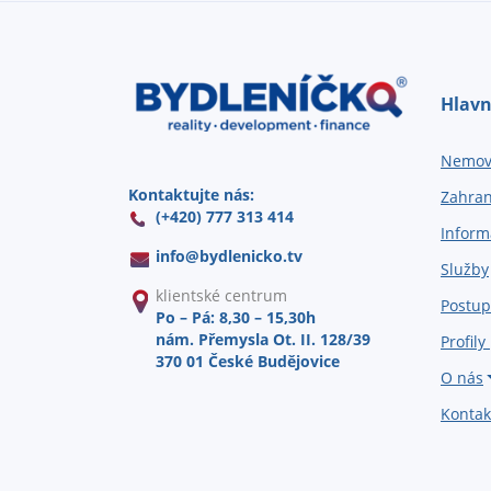
Hlavn
Nemovi
Kontaktujte nás:
Zahran
(+420) 777 313 414
Inform
info@
bydlenicko.tv
Služby
klientské centrum
Postup
Po – Pá: 8,30 – 15,30h
nám. Přemysla Ot. II. 128/39
Profily
370 01 České Budějovice
O nás
Kontak