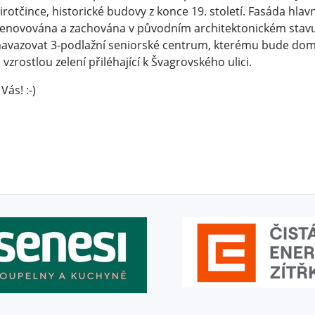
irotčince, historické budovy z konce 19. století. Fasáda hl
renovována a zachována v původním architektonickém stavu
navazovat 3-podlažní seniorské centrum, kterému bude dom
 vzrostlou zelení přiléhající k Švagrovského u­lici.
Vás! :-)