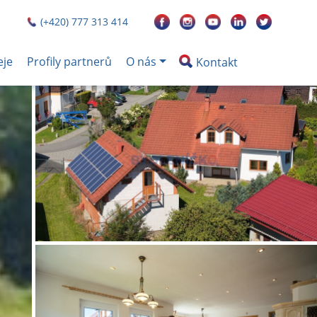
(+420) 777 313 414
eje
Profily partnerů
O nás
Kontakt