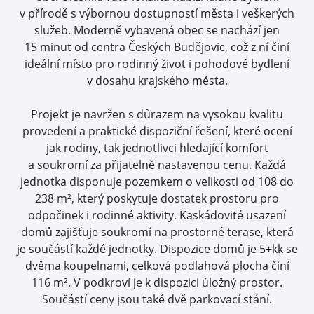
v přírodě s výbornou dostupností města i veškerých
služeb. Moderně vybavená obec se nachází jen
15 minut od centra Českých Budějovic, což z ní činí
ideální místo pro rodinný život i pohodové bydlení
v dosahu krajského města.
Projekt je navržen s důrazem na vysokou kvalitu
provedení a praktické dispoziční řešení, které ocení
jak rodiny, tak jednotlivci hledající komfort
a soukromí za přijatelně nastavenou cenu. Každá
jednotka disponuje pozemkem o velikosti od 108 do
238 m², který poskytuje dostatek prostoru pro
odpočinek i rodinné aktivity. Kaskádovité usazení
domů zajišťuje soukromí na prostorné terase, která
je součástí každé jednotky. Dispozice domů je 5+kk se
dvěma koupelnami, celková podlahová plocha činí
116 m². V podkroví je k dispozici úložný prostor.
Součástí ceny jsou také dvě parkovací stání.