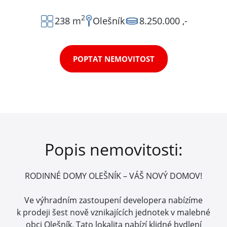
2
238 m
Olešník
8.250.000 ,-
POPTAT NEMOVITOST
Popis nemovitosti:
RODINNÉ DOMY OLEŠNÍK – VÁŠ NOVÝ DOMOV!
Ve výhradním zastoupení developera nabízíme
k prodeji šest nově vznikajících jednotek v malebné
obci Olešník. Tato lokalita nabízí klidné bydlení