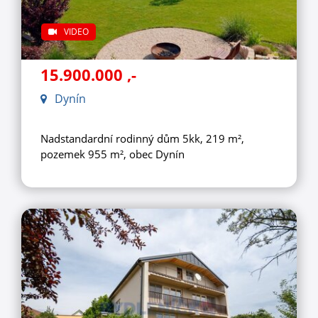
VIDEO
15.900.000
,-
Dynín
Nadstandardní rodinný dům 5kk, 219 m²,
pozemek 955 m², obec Dynín