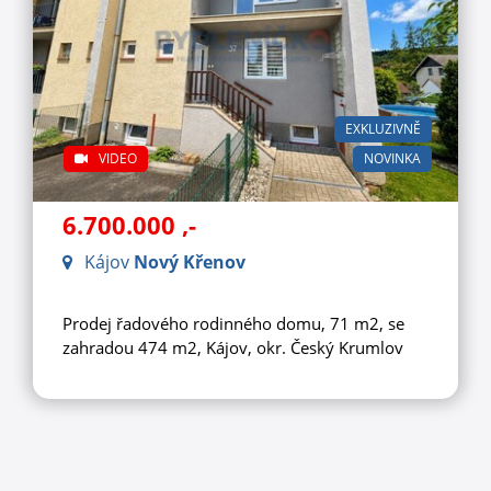
EXKLUZIVNĚ
VIDEO
NOVINKA
6.700.000
,-
Kájov
Nový Křenov
Prodej řadového rodinného domu, 71 m2, se
zahradou 474 m2, Kájov, okr. Český Krumlov