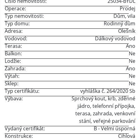
Číslo nemovitosti:
25034-BYDL
Operace:
Prodej
Typ nemovitosti:
Dům, vila
Typ domu:
Rodinný dům
Adresa:
Olešník
Vodovod:
Dálkový vodovod
Terasa:
Ano
Balkon:
Ne
Lodžie:
Ne
Zahrada:
Ano
Výtah:
Ne
Sklep:
Ne
Typ certifikátu:
vyhláška č. 264/2020 Sb
Výbava:
Sprchový kout
,
krb
,
zděnné
jádro
,
telefonní přípojka
,
terasa
,
zahrada
,
venkovní
stání
,
veřejné parkování
Vydaný certifikát:
B - Velmi úsporná
Konstrukce:
Cihlová