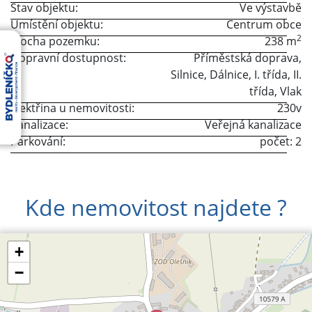
Stav objektu:
Ve výstavbě
Umístění objektu:
Centrum obce
2
Plocha pozemku:
238 m
Dopravní dostupnost:
Příměstská doprava
,
Silnice
,
Dálnice
,
I. třída
,
II.
třída
,
Vlak
Elektřina u nemovitosti:
230v
Kanalizace:
Veřejná kanalizace
Parkování:
počet: 2
Kde nemovitost najdete ?
+
−