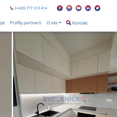
(+420) 777 313 414
eje
Profily partnerů
O nás
Kontakt